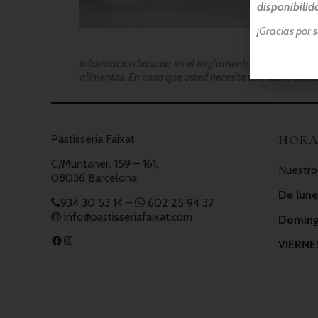
disponibilid
¡Gracias por 
Información basada en el Reglamento 1169/2011:
No 
alimentos. En caso que usted necesite una dieta espec
Pastisseria Faixat
HORA
C/Muntaner, 159 – 161,
Nuestro 
08036 Barcelona
De lune
934 30 53 14
–
602 25 94 37
info@pastisseriafaixat.com
Domingo
VIERNE