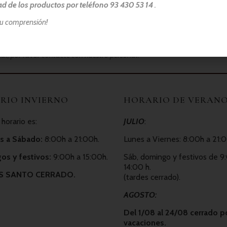
ad de los productos por teléfono 93 430 53 14
.
su comprensión!
podemos garantizar el 100% de ausencia de trazas de alérgenos
,
ial, por favor contacte con nuestro personal.
RIO INVIERNO
HORARIO DE VERAN
horario es:
JULIO
:
s a Sábado:
8:00h a 21:00h.
Lunes a Viernes: 8:00h a 21:0
s y festivos:
9:00h a 15:00h.
Sáb, domingo y festivos de 9
14:00 h.
S SANTO CERRADO.
(tardes cerrado).
AGOSTO:
Del 1/08 al 24/08 cerrado p
vacaciones.