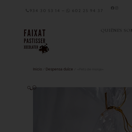
934 30 53 14
–
602 25 94 37
QUIÉNES S
Inicio
/
Despensa dulce
/ «Pets de monja»
🔍