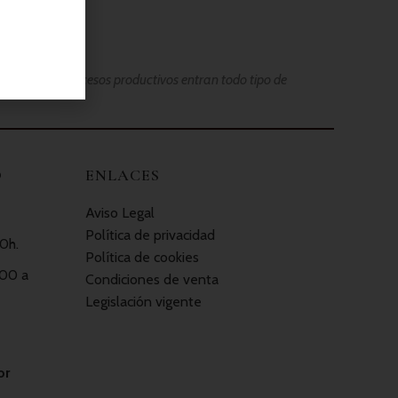
 en nuestros procesos productivos entran todo tipo de
O
ENLACES
Aviso Legal
Política de privacidad
0h.
Política de cookies
:00 a
Condiciones de venta
Legislación vigente
or