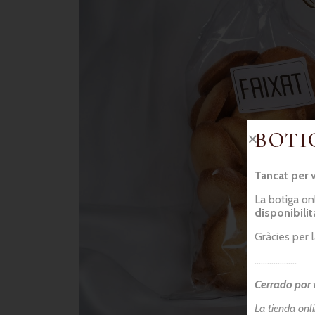
BOTI
Tancat per 
La botiga on
disponibili
Gràcies per 
………………..
Cerrado por 
La tienda onl