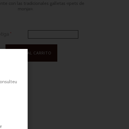
ente con las tradicionales galletas «pets de
monja».
otiga
*
AÑADIR AL CARRITO
consulteu
e