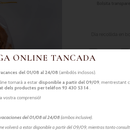
Bolsita transpar
Dia recollida en b
GA ONLINE TANCADA
vacances del 01/08 al 24/08
(ambdós inclosos).
line tornarà a estar
disponible a partir del 09/09
, mentrestant 
tat dels productes per telèfon 93 430 53 14
.
la vostra comprensió!
vacaciones del 01/08 al 24/08
(ambos inclusive).
ine volverá a estar disponible a partir del 09/09, mientras tanto consult