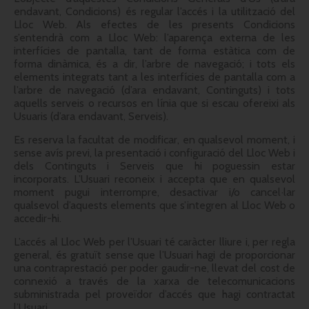
endavant, Condicions) és regular l’accés i la utilització del
Lloc Web. Als efectes de les presents Condicions
s’entendrà com a Lloc Web: l’aparença externa de les
interfícies de pantalla, tant de forma estàtica com de
forma dinàmica, és a dir, l’arbre de navegació; i tots els
elements integrats tant a les interfícies de pantalla com a
l’arbre de navegació (d’ara endavant, Continguts) i tots
aquells serveis o recursos en línia que si escau ofereixi als
Usuaris (d’ara endavant, Serveis).
Es reserva la facultat de modificar, en qualsevol moment, i
sense avís previ, la presentació i configuració del Lloc Web i
dels Continguts i Serveis que hi poguessin estar
incorporats. L’Usuari reconeix i accepta que en qualsevol
moment pugui interrompre, desactivar i/o cancel·lar
qualsevol d’aquests elements que s’integren al Lloc Web o
accedir-hi.
L’accés al Lloc Web per l’Usuari té caràcter lliure i, per regla
general, és gratuït sense que l’Usuari hagi de proporcionar
una contraprestació per poder gaudir-ne, llevat del cost de
connexió a través de la xarxa de telecomunicacions
subministrada pel proveïdor d’accés que hagi contractat
l’Usuari.