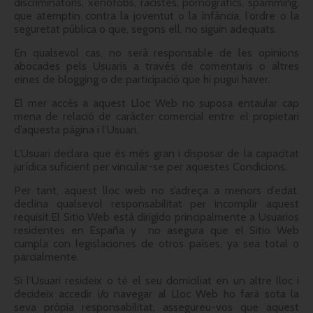
discriminatoris, xenòfobs, racistes, pornogràfics, spamming,
que atemptin contra la joventut o la infància, l’ordre o la
seguretat pública o que, segons ell, no siguin adequats.
En qualsevol cas, no serà responsable de les opinions
abocades pels Usuaris a través de comentaris o altres
eines de blogging o de participació que hi pugui haver.
El mer accés a aquest Lloc Web no suposa entaular cap
mena de relació de caràcter comercial entre el propietari
d’aquesta pàgina i l’Usuari.
L’Usuari declara que és més gran i disposar de la capacitat
jurídica suficient per vincular-se per aquestes Condicions.
Per tant, aquest lloc web no s’adreça a menors d’edat.
declina qualsevol responsabilitat per incomplir aquest
requisit.El Sitio Web está dirigido principalmente a Usuarios
residentes en España y no asegura que el Sitio Web
cumpla con legislaciones de otros países, ya sea total o
parcialmente.
Si l’Usuari resideix o té el seu domiciliat en un altre lloc i
decideix accedir i/o navegar al Lloc Web ho farà sota la
seva pròpia responsabilitat, assegureu-vos que aquest