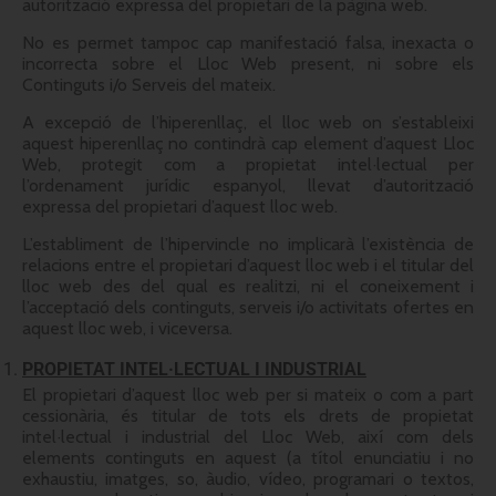
autorització expressa del propietari de la pàgina web.
No es permet tampoc cap manifestació falsa, inexacta o
incorrecta sobre el Lloc Web present, ni sobre els
Continguts i/o Serveis del mateix.
A excepció de l’hiperenllaç, el lloc web on s’estableixi
aquest hiperenllaç no contindrà cap element d’aquest Lloc
Web, protegit com a propietat intel·lectual per
l’ordenament jurídic espanyol, llevat d’autorització
expressa del propietari d’aquest lloc web.
L’establiment de l’hipervincle no implicarà l’existència de
relacions entre el propietari d’aquest lloc web i el titular del
lloc web des del qual es realitzi, ni el coneixement i
l’acceptació dels continguts, serveis i/o activitats ofertes en
aquest lloc web, i viceversa.
PROPIETAT INTEL·LECTUAL I INDUSTRIAL
El propietari d’aquest lloc web per si mateix o com a part
cessionària, és titular de tots els drets de propietat
intel·lectual i industrial del Lloc Web, així com dels
elements continguts en aquest (a títol enunciatiu i no
exhaustiu, imatges, so, àudio, vídeo, programari o textos,