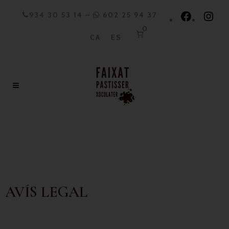
934 30 53 14
–
602 25 94 37
0
CA
ES
AVÍS LEGAL
AVÍS LEGAL