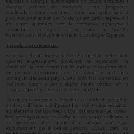
marques o logotips, combinacions de colors, estructura i
disseny, selecció de materials usats, programes
d’ordinador). Seran, per tant, obres protegides com a
propietat intel·lectual per l’ordenament jurídic espanyol, i
els seran aplicables tant la normativa espanyola i
comunitària en aquest camp, com els tractats
internacionals relatius a la matèria i subscrits per Espanya.
Tots els drets reservats.
En virtut del que disposa la Llei de propietat intel·lectual,
queden expressament prohibides la reproducció, la
distribució i la comunicació pública, inclosa la seva modalitat
de posada a disposició, de la totalitat o part dels
continguts d’aquesta pàgina web, amb fins comercials, en
qualsevol suport y por cualquier medio técnico, sin la
autorización del propietario de este sitio Web.
L’usuari es compromet a respectar els drets de propietat
intel·lectual i industrial d’aquest lloc web. Podreu visualitzar
els elements del Lloc Web o fins i tot imprimir-los, copiar-
los i emmagatzemar-los al disc dur del vostre ordinador o
en qualsevol altre suport físic sempre que sigui,
exclusivament, per al seu ús personal. L’Usuari, però, no
podrà suprimir, alterar, o manipular qualsevol dispositiu de