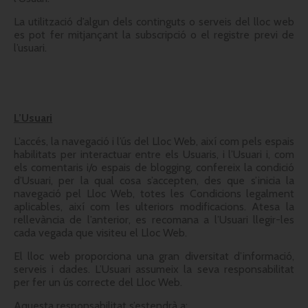
La utilització d’algun dels continguts o serveis del lloc web
es pot fer mitjançant la subscripció o el registre previ de
l’usuari.
L’Usuari
L’accés, la navegació i l’ús del Lloc Web, així com pels espais
habilitats per interactuar entre els Usuaris, i l’Usuari i, com
els comentaris i/o espais de blogging, confereix la condició
d’Usuari, per la qual cosa s’accepten, des que s’inicia la
navegació pel Lloc Web, totes les Condicions legalment
aplicables, així com les ulteriors modificacions. Atesa la
rellevància de l’anterior, es recomana a l’Usuari llegir-les
cada vegada que visiteu el Lloc Web.
El lloc web proporciona una gran diversitat d’informació,
serveis i dades. L’Usuari assumeix la seva responsabilitat
per fer un ús correcte del Lloc Web.
Aquesta responsabilitat s’estendrà a: