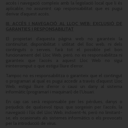
accés i navegació compleix amb la legislació local que li és
aplicable, no assumint cap responsabilitat que es pugui
derivar d’aquest accés.
III. ACCÉS I NAVEGACIÓ AL LLOC WEB: EXCLUSIÓ DE
GARANTIES I RESPONSABILITAT
El propietari d’aquesta pàgina web no garanteix la
continuïtat, disponibilitat i utilitat del lloc web, ni dels
continguts o serveis. farà tot el possible pel bon
funcionament del Lloc Web, però, no es responsabilitza ni
garanteix que l’accés a aquest Lloc Web no sigui
ininterromput o que estigui lliure d’error.
Tampoc no es responsabilitza o garanteix que el contingut
o programari al qual es pugui accedir a través d’aquest Lloc
Web, estigui lliure d’error o causi un dany al sistema
informàtic (programari i maquinari) de l’Usuari.
En cap cas serà responsable per les pèrdues, danys o
perjudicis de qualsevol tipus que sorgeixin per l’accés, la
navegació i l’ús del Lloc Web, incloent-hi, però no limitant-
se, els ocasionats als sistemes informàtics o els provocats
per la introducció de virus.