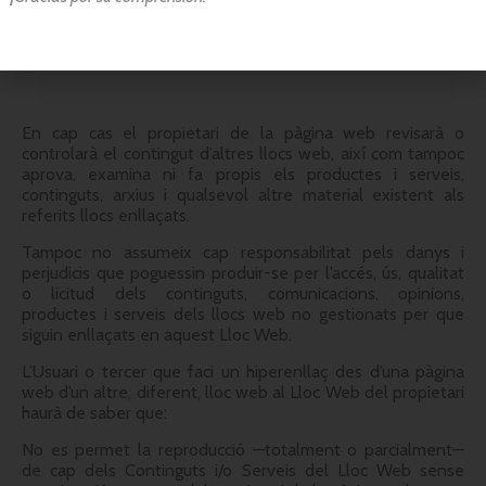
exactitud, veracitat, validesa o legalitat de llocs aliens a la
seva propietat a què es pugui accedir per mitjà dels
enllaços.
En cap cas el propietari de la pàgina web revisarà o
controlarà el contingut d’altres llocs web, així com tampoc
aprova, examina ni fa propis els productes i serveis,
continguts, arxius i qualsevol altre material existent als
referits llocs enllaçats.
Tampoc no assumeix cap responsabilitat pels danys i
perjudicis que poguessin produir-se per l’accés, ús, qualitat
o licitud dels continguts, comunicacions, opinions,
productes i serveis dels llocs web no gestionats per que
siguin enllaçats en aquest Lloc Web.
L’Usuari o tercer que faci un hiperenllaç des d’una pàgina
web d’un altre, diferent, lloc web al Lloc Web del propietari
haurà de saber que:
No es permet la reproducció —totalment o parcialment—
de cap dels Continguts i/o Serveis del Lloc Web sense