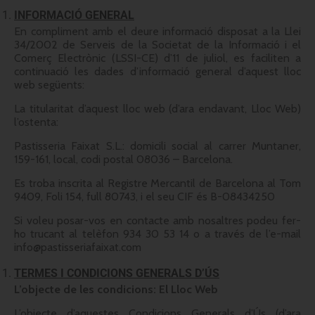
INFORMACIÓ GENERAL
En compliment amb el deure informació disposat a la Llei
34/2002 de Serveis de la Societat de la Informació i el
Comerç Electrònic (LSSI-CE) d’11 de juliol, es faciliten a
continuació les dades d’informació general d’aquest lloc
web següents:
La titularitat d’aquest lloc web (d’ara endavant, Lloc Web)
l’ostenta:
Pastisseria Faixat S.L.: domicili social al carrer Muntaner,
159-161, local, codi postal 08036 – Barcelona.
Es troba inscrita al Registre Mercantil de Barcelona al Tom
9409, Foli 154, full 80743, i el seu CIF és B-08434250
Si voleu posar-vos en contacte amb nosaltres podeu fer-
ho trucant al telèfon 934 30 53 14 o a través de l’e-mail
info@pastisseriafaixat.com
TERMES I CONDICIONS GENERALS D’ÚS
L’objecte de les condicions: El Lloc Web
L’objecte d’aquestes Condicions Generals d’Ús (d’ara