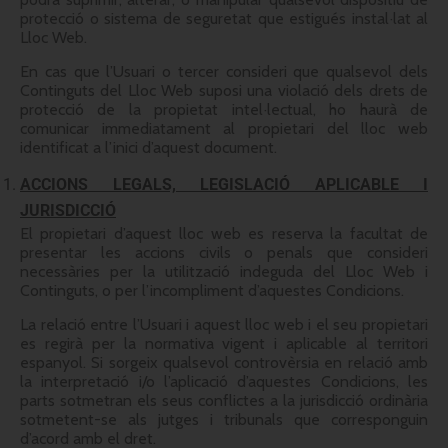
protecció o sistema de seguretat que estigués instal·lat al
Lloc Web.
En cas que l’Usuari o tercer consideri que qualsevol dels
Continguts del Lloc Web suposi una violació dels drets de
protecció de la propietat intel·lectual, ho haurà de
comunicar immediatament al propietari del lloc web
identificat a l’inici d’aquest document.
ACCIONS LEGALS, LEGISLACIÓ APLICABLE I
JURISDICCIÓ
El propietari d’aquest lloc web es reserva la facultat de
presentar les accions civils o penals que consideri
necessàries per la utilització indeguda del Lloc Web i
Continguts, o per l’incompliment d’aquestes Condicions.
La relació entre l’Usuari i aquest lloc web i el seu propietari
es regirà per la normativa vigent i aplicable al territori
espanyol. Si sorgeix qualsevol controvèrsia en relació amb
la interpretació i/o l’aplicació d’aquestes Condicions, les
parts sotmetran els seus conflictes a la jurisdicció ordinària
sotmetent-se als jutges i tribunals que corresponguin
d’acord amb el dret.