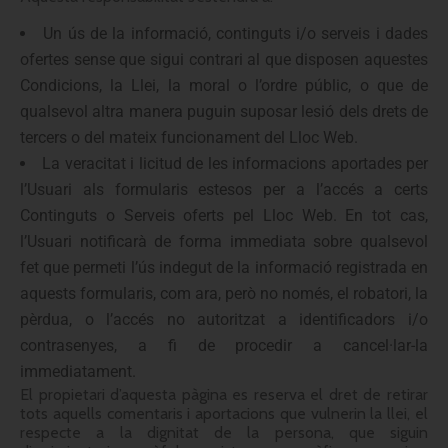
Un ús de la informació, continguts i/o serveis i dades
ofertes sense que sigui contrari al que disposen aquestes
Condicions, la Llei, la moral o l’ordre públic, o que de
qualsevol altra manera puguin suposar lesió dels drets de
tercers o del mateix funcionament del Lloc Web.
La veracitat i licitud de les informacions aportades per
l’Usuari als formularis estesos per a l’accés a certs
Continguts o Serveis oferts pel Lloc Web. En tot cas,
l’Usuari notificarà de forma immediata sobre qualsevol
fet que permeti l’ús indegut de la informació registrada en
aquests formularis, com ara, però no només, el robatori, la
pèrdua, o l’accés no autoritzat a identificadors i/o
contrasenyes, a fi de procedir a cancel·lar-la
immediatament.
El propietari d’aquesta pàgina es reserva el dret de retirar
tots aquells comentaris i aportacions que vulnerin la llei, el
respecte a la dignitat de la persona, que siguin