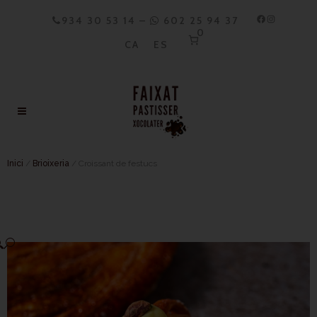
934 30 53 14
–
602 25 94 37
0
CA
ES
Inici
/
Brioixeria
/ Croissant de festucs
