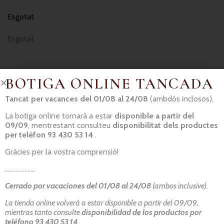
Esgotat
Esgotat
BOTIGA ONLINE TANCADA
Tancat per vacances del 01/08 al 24/08
(ambdós inclosos).
La botiga online tornarà a estar
disponible a partir del
09/09
, mentrestant consulteu
disponibilitat dels productes
Informació basada en el Reglament (UE) 1169/2011:
No podem
per telèfon 93 430 53 14
.
garantir l’absència total de traces d’al·lèrgens
; en els nostres
Gràcies per la vostra comprensió!
processos de producció es manipulen tot tipus d’aliments. Si
necessita una dieta especial, si us plau contacti amb el nostre
………………..
personal.
Cerrado por vacaciones del 01/08 al 24/08
(ambos inclusive).
La tienda online volverá a estar disponible a partir del 09/09,
mientras tanto consulte
disponibilidad de los productos por
CONTACTE
teléfono 93 430 53 14
.