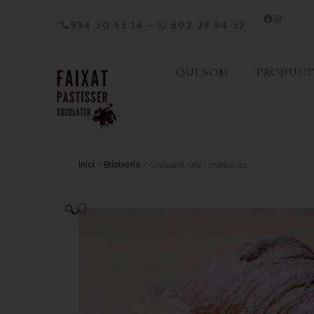
934 30 53 14
–
602 25 94 37
QUI SOM
PRODUCT
Inici
/
Brioixeria
/ Croissant nata i maduixes
🔍