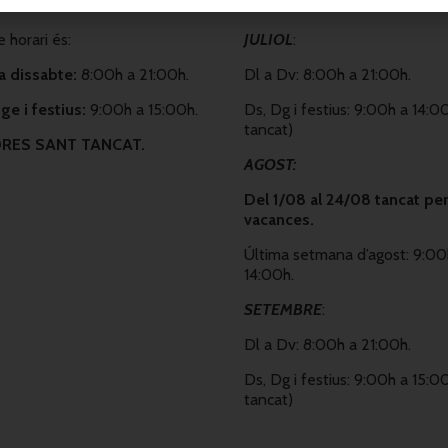
e horari és:
JULIOL
:
a dissabte:
8:00h a 21:00h.
Dl a Dv: 8:00h a 21:00h.
e i festius:
9:00h a 15:00h.
Ds, Dg i festius: 9:00h a 14:0
tancat)
RES SANT TANCAT.
AGOST:
Del 1/08 al 24/08 tancat per
vacances.
Última setmana d’agost: 9:00
14:00h.
SETEMBRE
:
Dl a Dv: 8:00h a 21:00h.
Ds, Dg i festius: 9:00h a 15:0
tancat)