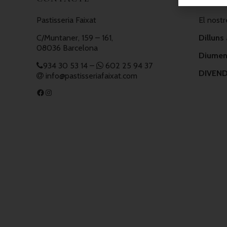
Pastisseria Faixat
El nostr
C/Muntaner, 159 – 161,
Dilluns 
08036 Barcelona
Diumeng
934 30 53 14
–
602 25 94 37
DIVEND
info@pastisseriafaixat.com