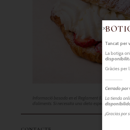
BOTI
Tancat per 
La botiga on
disponibili
Gràcies per 
………………..
Cerrado por 
Informació basada en el Reglament (UE) 1169/2011:
N
La tienda onl
d’aliments. Si necessita una dieta especial, si us plau
disponibilid
¡Gracias por 
CONTACTE
HORA