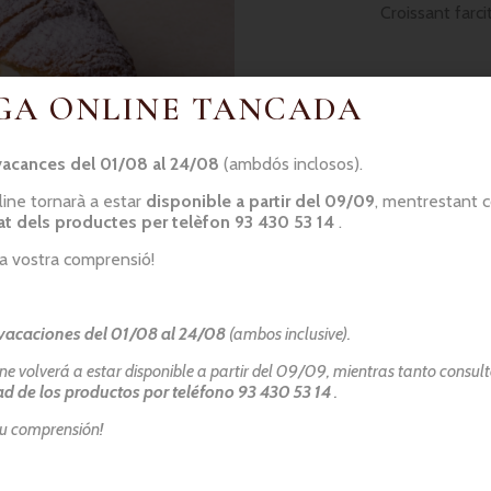
Croissant farc
GA ONLINE TANCADA
Dia recollida en b
vacances del 01/08 al 24/08
(ambdós inclosos).
line tornarà a estar
disponible a partir del 09/09
, mentrestant 
tat dels productes per telèfon 93 430 53 14
.
la vostra comprensió!
vacaciones del 01/08 al 24/08
(ambos inclusive).
o podem garantir l’absència total de traces d’al·lèrgens
; en els nos
ine volverá a estar disponible a partir del 09/09, mientras tanto consult
 contacti amb el nostre personal.
ad de los productos por teléfono 93 430 53 14
.
su comprensión!
RI HIVERN
HORARI D’ESTIU