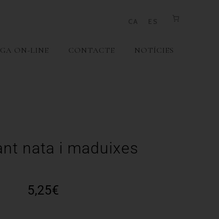
CA
ES
GA ON-LINE
CONTACTE
NOTÍCIES
ant nata i maduixes
5,25
€