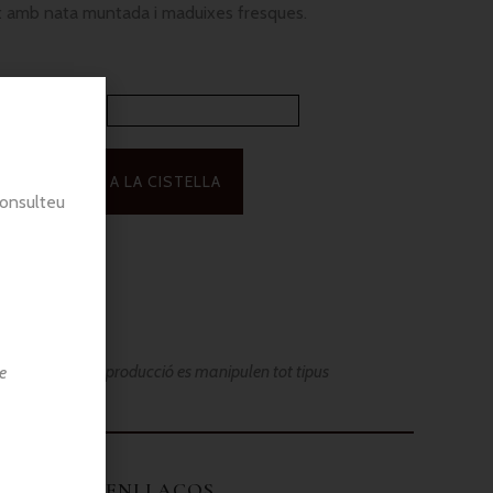
it amb nata muntada i maduixes fresques.
otiga
*
AFEGEIX A LA CISTELLA
consulteu
tres processos de producció es manipulen tot tipus
e
ENLLAÇOS