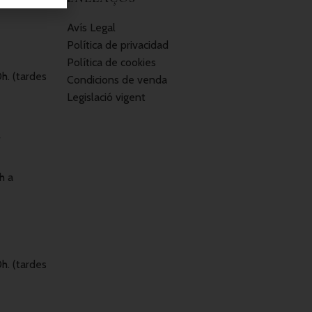
Avís Legal
Política de privacidad
Política de cookies
0h. (tardes
Condicions de venda
Legislació vigent
h a
0h. (tardes