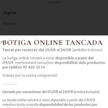
cremós.
Esgotat
Esgotat
BOTIGA ONLINE TANCADA
Tancat per vacances del 01/08 al 24/08
(ambdós inclosos).
La botiga online tornarà a estar
disponible a partir del
09/09
, mentrestant consulteu
disponibilitat dels productes
per telèfon 93 430 53 14
.
Informació basada en el Reglament (UE) 1169/2011:
No podem
garantir l’absència total de traces d’al·lèrgens
; en els nostres
Gràcies per la vostra comprensió!
processos de producció es manipulen tot tipus d’aliments. Si
necessita una dieta especial, si us plau contacti amb el nostre
………………..
personal.
Cerrado por vacaciones del 01/08 al 24/08
(ambos inclusive).
La tienda online volverá a estar disponible a partir del 09/09,
mientras tanto consulte
disponibilidad de los productos por