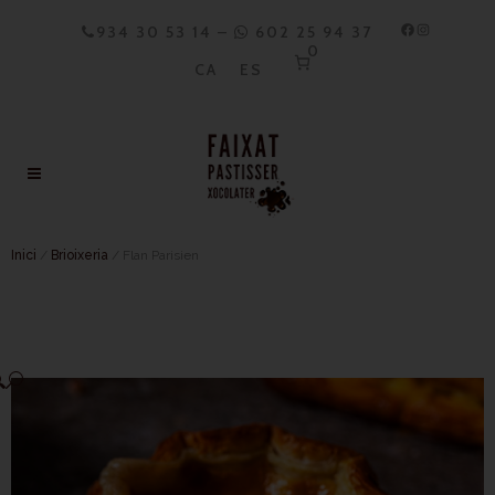
934 30 53 14
–
602 25 94 37
0
CA
ES
Inici
/
Brioixeria
/ Flan Parisien
