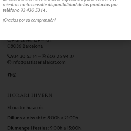
mientras tanto consulte
disponibilidad de los productos por
teléfono 93 430 53 14
.
CONTACTE
¡Gracias por su comprensión!
Pastisseria Faixat
C/Muntaner, 159 – 161,
08036 Barcelona
934 30 53 14
–
602 25 94 37
info@pastisseriafaixat.com
HORARI HIVERN
El nostre horari és:
Dilluns a dissabte:
8:00h a 21:00h.
Diumenge i festius:
9:00h a 15:00h.