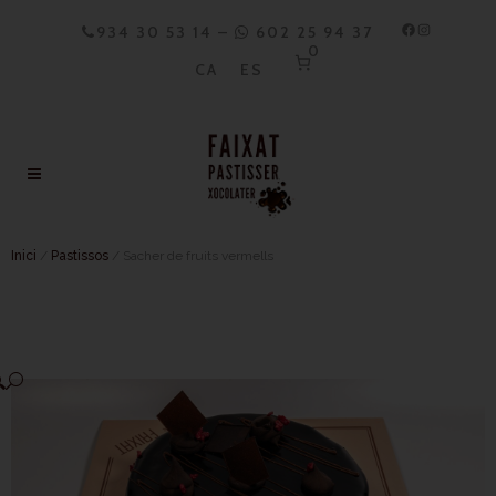
934 30 53 14
–
602 25 94 37
0
CA
ES
Inici
/
Pastissos
/ Sacher de fruits vermells
