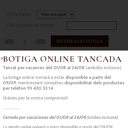
Mida Pastís
Dia recollida en botiga
*
AFEGEIX A LA CISTELLA
BOTIGA ONLINE TANCADA
Tancat per vacances del 01/08 al 24/08
(ambdós inclosos).
La botiga online tornarà a estar
disponible a partir del
09/09
, mentrestant consulteu
disponibilitat dels productes
per telèfon 93 430 53 14
.
Gràcies per la vostra comprensió!
Informació basada en el Reglament (UE) 1169/2011:
No podem
garantir l’absència total de traces d’al·lèrgens
; en els nostres
………………..
processos de producció es manipulen tot tipus d’aliments. Si
necessita una dieta especial, si us plau contacti amb el nostre
Cerrado por vacaciones del 01/08 al 24/08
(ambos inclusive).
personal.
La tienda online volverá a estar disponible a partir del 09/09,