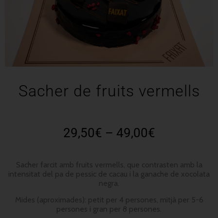
Sacher de fruits vermells
29,50
€
–
49,00
€
Sacher farcit amb fruits vermells, que contrasten amb la
intensitat del pa de pessic de cacau i la ganache de xocolata
negra.
Mides (aproximades): petit per 4 persones, mitjà per 5-6
persones i gran per 8 persones.